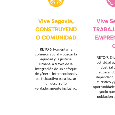
Vive Segovia,
Vive S
CONSTRUYEND
TRABAJ
O COMUNIDAD
EMPRE
RETO 6.
Fomentar la
cohesión social y buscar la
RETO 7.
Div
equidad y la justicia
actividad 
urbana, a través de la
industrial 
integración de un enfoque
superando
de género, interseccional y
dependencia
participactivo para lograr
turístico 
un desarrollo
oportunidades
verdaderamente inclusivo.
negocio que
población a