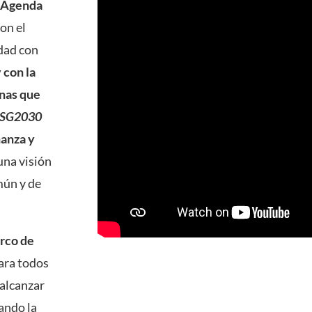
a
Agenda
on el
udad con
 con la
onas que
SG2030
anza y
una visión
mún y de
rco de
para todos
 alcanzar
ando la