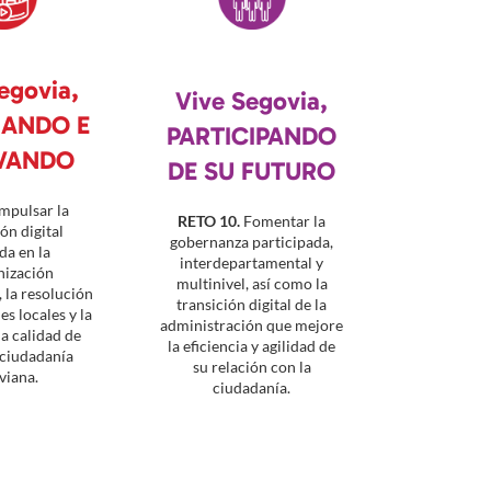
egovia,
Vive Segovia,
NANDO E
PARTICIPANDO
VANDO
DE SU FUTURO
mpulsar la
RETO 10.
Fomentar la
ón digital
gobernanza participada,
da en la
interdepartamental y
ización
multinivel, así como la
, la resolución
transición digital de la
s locales y la
administración que mejore
a calidad de
la eficiencia y agilidad de
 ciudadanía
su relación con la
viana.
ciudadanía.