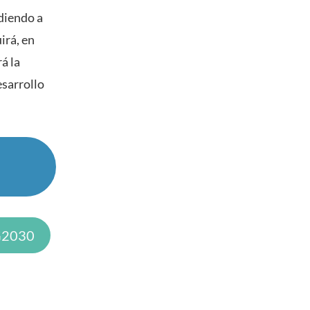
ndiendo a
irá, en
á la
esarrollo
SG2030