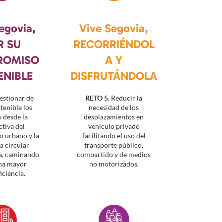
egovia,
Vive Segovia,
R SU
RECORRIÉNDOL
ROMISO
A Y
ENIBLE
DISFRUTÁNDOLA
stionar de
RETO 5.
Reducir la
tenible los
necesidad de los
 desde la
desplazamientos en
tiva del
vehículo privado
 urbano y la
facilitando el uso del
 circular
transporte público,
a, caminando
compartido y de medios
na mayor
no motorizados.
iciencia.