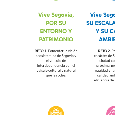
Vive Segovia,
Vive Seg
POR SU
SU ESCAL
ENTORNO Y
Y SU C
PATRIMONIO
AMBI
RETO 1.
Fomentar la visión
RETO 2.
Po
ecosistémica de Segovia y
carácter de 
el vínculo de
ciudad c
interdependencia con el
próxima, m
paisaje cultural y natural
equidad entr
que la rodea.
calidad amb
eficiencia de 