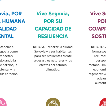
ovia, POR
Vive Segovia,
Vive S
A HUMANA
POR SU
PO
ALIDAD
CAPACIDAD DE
COMP
ENTAL
RESILIENCIA
SOST
tenciar el
RETO 3.
Preparar la ciudad
RETO 4.
Ge
Segovia como
Segovia y a sus habitantes
forma sos
ompacta y
para ser resilientes frente
recursos
ejorando la
a desastres naturales y los
perspec
e barrios, la
efectos del cambio
metabolismo
iental y la
climático.
economía
sus edificios.
regenerativ
hacia u
autosuf