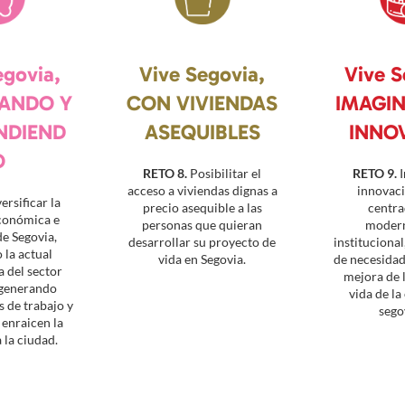
egovia,
Vive Segovia,
Vive S
ANDO Y
CON VIVIENDAS
IMAGI
NDIEND
ASEQUIBLES
INNO
O
RETO 8.
Posibilitar el
RETO 9.
I
acceso a viviendas dignas a
innovaci
ersificar la
precio asequible a las
centra
económica e
personas que quieran
modern
de Segovia,
desarrollar su proyecto de
institucional
 la actual
vida en Segovia.
de necesidade
 del sector
mejora de l
y generando
vida de la
 de trabajo y
sego
 enraicen la
 la ciudad.