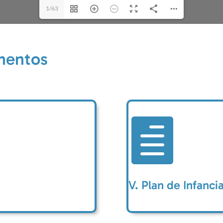
1/63
mentos

V. Plan de Infanc